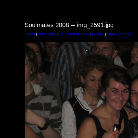
Soulmates 2008 -- img_2591.jpg
Erstes
|
Vorheriges Bild
|
Nächstes Bild
|
Letztes
|
Mini-Ansichten